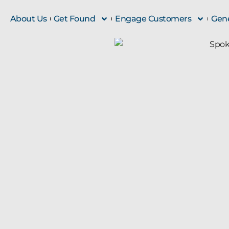
About Us
Get Found
Engage Customers
Gene